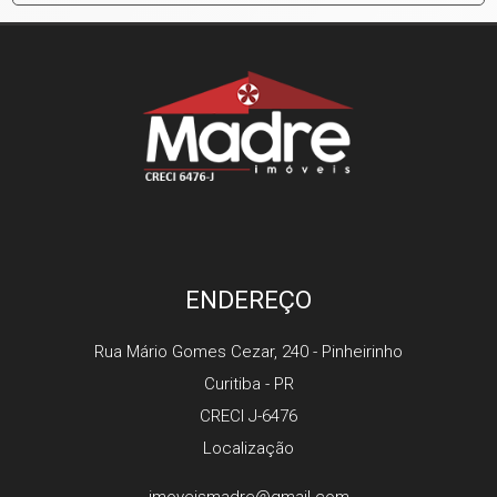
ENDEREÇO
Rua Mário Gomes Cezar, 240
- Pinheirinho
Curitiba
-
PR
CRECI J-6476
Localização
imoveismadre@gmail.com