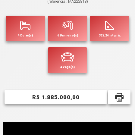
(referência.: MA22281B)
4 Dorm(s)
6 Banheiro(s)
322,24 m² priv.
4 Vaga(s)
R$ 1.885.000,00