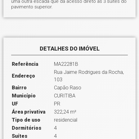
uma outra escada que dá acesso direto às 3 suítes do
pavimento superior.
DETALHES DO IMÓVEL
Referência
MA22281B
Rua Jaime Rodrigues da Rocha,
Endereço
103
Bairro
Capão Raso
Município
CURITIBA
UF
PR
Área privativa
322,24 m²
Tipo de uso
residencial
Dormitórios
4
Suítes
4