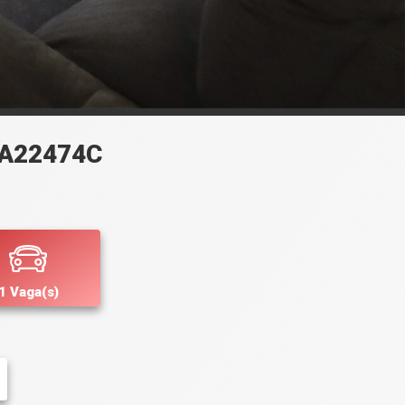
MA22474C
1 Vaga(s)