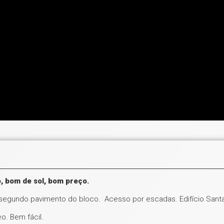
, bom de sol, bom preço.
 segundo pavimento do bloco. Acesso por escadas. Edifício San
o. Bem fácil.