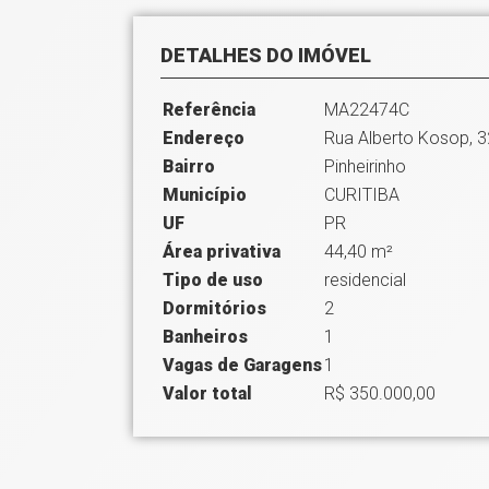
DETALHES DO IMÓVEL
Referência
MA22474C
Endereço
Rua Alberto Kosop, 
Bairro
Pinheirinho
Município
CURITIBA
UF
PR
Área privativa
44,40 m²
Tipo de uso
residencial
Dormitórios
2
Banheiros
1
Vagas de Garagens
1
Valor total
R$ 350.000,00