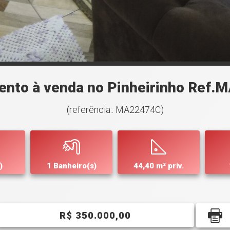
ento à venda no Pinheirinho Ref.
(referência.: MA22474C)
)
1 Banheiro(s)
44,40 m² priv.
R$ 350.000,00