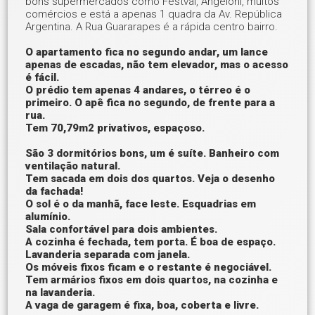
bons supermercados como Festval, Angeloni, muitos
comércios e está a apenas 1 quadra da Av. República
Argentina. A Rua Guararapes é a rápida centro bairro.
O apartamento fica no segundo andar, um lance
apenas de escadas, não tem elevador, mas o acesso
é fácil.
O prédio tem apenas 4 andares, o térreo é o
primeiro. O apê fica no segundo, de frente para a
rua.
Tem 70,79m2 privativos, espaçoso.
São 3 dormitórios bons, um é suíte.
Banheiro com
ventilação natural.
Tem sacada em dois dos quartos. Veja o desenho
da fachada!
O sol é o da manhã, face leste. Esquadrias em
alumínio.
Sala confortável para dois ambientes.
A cozinha é fechada, tem porta. É boa de espaço.
Lavanderia separada com janela.
Os móveis fixos ficam e o restante é negociável.
Tem armários fixos em dois quartos, na cozinha e
na lavanderia.
A vaga de garagem é fixa, boa, coberta e livre.