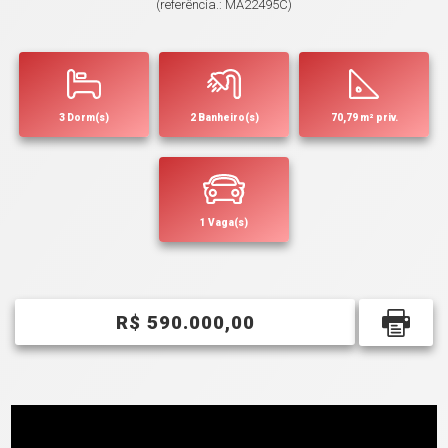
(referência.: MA22495C)
3 Dorm(s)
2 Banheiro(s)
70,79 m² priv.
1 Vaga(s)
R$ 590.000,00