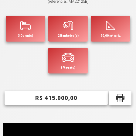
(referência.: MA22125B)
3 Dorm(s)
2 Banheiro(s)
90,00 m² priv.
1 Vaga(s)
R$ 415.000,00