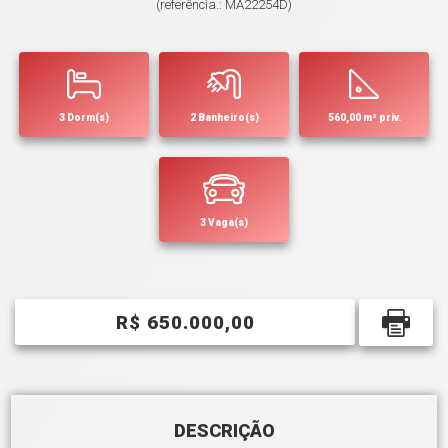
(referência.: MA22254D)
3 Dorm(s)
2 Banheiro(s)
560,00 m² priv.
3 Vaga(s)
R$ 650.000,00
DESCRIÇÃO