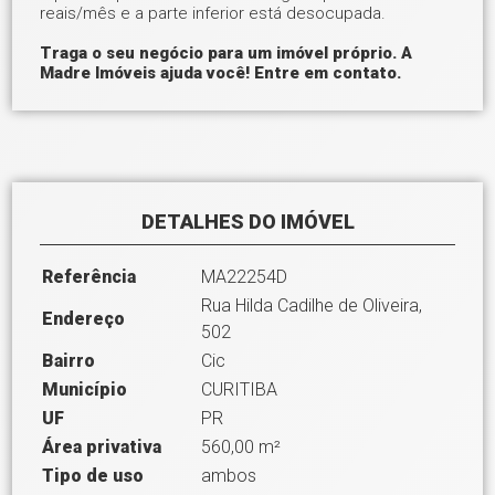
reais/mês e a parte inferior está desocupada.
Traga o seu negócio para um imóvel próprio. A
Madre Imóveis ajuda você! Entre em contato.
DETALHES DO IMÓVEL
Referência
MA22254D
Rua Hilda Cadilhe de Oliveira,
Endereço
502
Bairro
Cic
Município
CURITIBA
UF
PR
Área privativa
560,00 m²
Tipo de uso
ambos