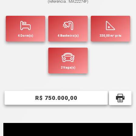
(referência.: MA22274F)
4 Dorm(s)
4 Banheiro(s)
330,00 m² priv.
2 Vaga(s)
R$ 750.000,00