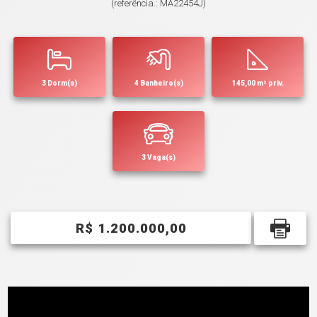
(referência.: MA22454J)
3 Dorm(s)
4 Banheiro(s)
145,00 m² priv.
3 Vaga(s)
R$ 1.200.000,00