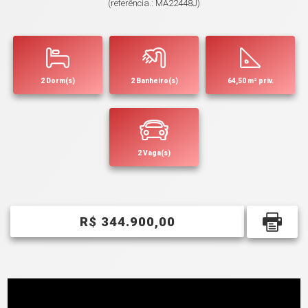
(referência.: MA22448J)
2 Dorm(s)
2 Banheiro(s)
64,50 m² priv.
2 Vaga(s)
R$ 344.900,00