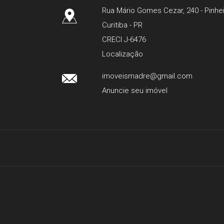
Rua Mário Gomes Cezar, 240
- Pinhe
Curitiba
-
PR
CRECI J-6476
Localização
imoveismadre@gmail.com
Anuncie seu imóvel
Youtube
Instagram